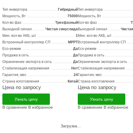
Тип инвертора
Гибридный
Тип инвертора
Мощность, Вт
75000
Мощность, Вт
Кол-во фаз
Трехфазный
Кол-во фаз
Т
Выходной сигнал
Чистая синусоида
Выходной сигнал
Чистая
Мин. кол-во АКБ, шт
1
Мин. кол-во АКБ, шт
Встроенный контроллер СП
MPPT
Встроенный контроллер СП
Eco-режим
Да
Eco-режим
Продажа в сеть
Да
Продажа в сеть
Ограничение экспорта в сеть
Да
Ограничение экспорта в сеть
Стабилизация напряжения
Нет
Стабилизация напряжения
Гарантия, мес
24
Гарантия, мес
Страна изготовления
Китай
Страна изготовления
Цена по запросу
Цена по запросу
Узнать цену
Узнать цену
В сравнение
В избранное
В сравнение
В избранное
Загрузка...