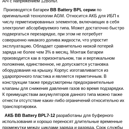
А/ч с напряжением 12Вольт.
Производятся батареи
BB Battery BPL
серии
по
оригинальной технологии AGM. Относится АКБ для ИБП к
числу герметизированных элементов, включающих в себя
электролит абсорбируемого типа. Может достаточно быстро
подвергаться перезарядке, при этом не потребует
совершенно никакого долива жидкости, что упростит
эксплуатацию. Обладает сравнительно низкой потерей
заряда не более чем 3% в месяц. Монтаж батареи
производится как в горизонтальном, так и вертикальном
положении, единственное, не допускается установка
оборудования на крышку. Корпус изготавливается из
ударопрочного пластика и является герметичным. В
конструкции также предусмотрены предохранительные
клапаны для снижения давления газов во время подзарядки.
К преимуществам аккумуляторов данного типа можно также
отнести отсутствие каких-либо ограничений относительно их
транспортировки.
АКБ
BB Battery BPL7-12
разработаны для буферного
использования и хорошо переносят длительные временные
промежутки между циклами заряда и разряда. Срок службы