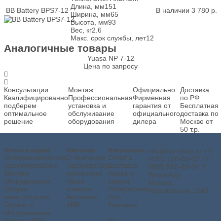
Длина, мм
151
BB Battery BPS7-12
В наличии
3 780
р.
Ширина, мм
65
Высота, мм
93
Вес, кг
2.6
Макс. срок службы, лет
12
Аналогичные товары
Yuasa NP 7-12
Цена по запросу
Консультации
Монтаж
Официально
Доставка
Квалифицированно
Профессиональная
Фирменная
по РФ
подберем
установка и
гарантия от
Бесплатная
оптимальное
обслуживание
официального
доставка по
решение
оборудования
дилера
Москве от
50 т.р.
Услуги и сервис
Компания
Покупателю
info@tok-shop.ru
+7
Электроизмерения
О компании
Оплата
(495) 120-80-02
+7
Проектирование
Партнерская
Доставка
(800) 500-89-04
Монтаж
программа
Акции и
WhatsApp
оборудования
Наши
скидки
Москва,
Сборка
клиенты
Интересный
Ярославская, 15к3
электрощитов
Автоматы
блог
Сервис и
ABB
Контакты
обслуживание
Замена АКБ