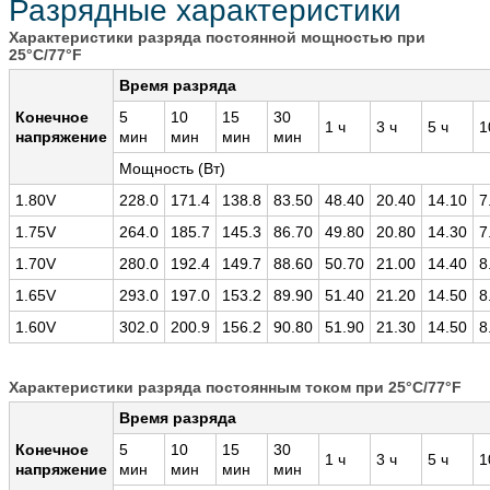
Разрядные характеристики
Характеристики разряда постоянной мощностью при
25°C/77°F
Время разряда
Конечное
5
10
15
30
1 ч
3 ч
5 ч
1
напряжение
мин
мин
мин
мин
Мощность (Вт)
1.80V
228.0
171.4
138.8
83.50
48.40
20.40
14.10
7
1.75V
264.0
185.7
145.3
86.70
49.80
20.80
14.30
7
1.70V
280.0
192.4
149.7
88.60
50.70
21.00
14.40
8
1.65V
293.0
197.0
153.2
89.90
51.40
21.20
14.50
8
1.60V
302.0
200.9
156.2
90.80
51.90
21.30
14.50
8
Характеристики разряда постоянным током при 25°C/77°F
Время разряда
Конечное
5
10
15
30
1 ч
3 ч
5 ч
1
напряжение
мин
мин
мин
мин