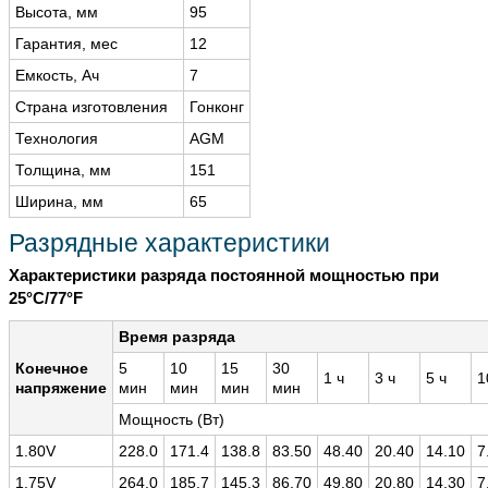
Высота, мм
95
Гарантия, мес
12
Емкость, Ач
7
Страна изготовления
Гонконг
Технология
AGM
Толщина, мм
151
Ширина, мм
65
Разрядные характеристики
Характеристики разряда постоянной мощностью при
25°C/77°F
Время разряда
Конечное
5
10
15
30
1 ч
3 ч
5 ч
1
напряжение
мин
мин
мин
мин
Мощность (Вт)
1.80V
228.0
171.4
138.8
83.50
48.40
20.40
14.10
7
1.75V
264.0
185.7
145.3
86.70
49.80
20.80
14.30
7