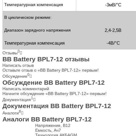
Температурная компенсация
-3мВ/°С
В циклическом режиме:
Диапазон зарядного напряжения
2,4-2,5В
Температурная компенсация
-4В/°С
0
Отзывы
BB Battery BPL7-12 отзывы
Написать отзыв
Оставьте отзыв о «BB Battery BPL7-12» первым!
0
Обсуждение
Обсуждение BB Battery BPL7-12
Написать комментарий
Начните обсуждение «BB Battery BPL7-12» первым!
1
Документация
Документация BB Battery BPL7-12
8
Аналоги
Аналоги BB Battery BPL7-12
Напряжение, В
12
Емкость, Ач
7
Технология АКБ
AGM