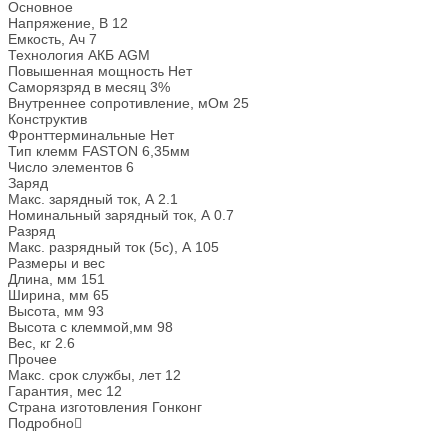
Основное
Напряжение, В
12
Емкость, Ач
7
Технология АКБ
AGM
Повышенная мощность
Нет
Саморязряд в месяц
3%
Внутреннее сопротивление, мОм
25
Конструктив
Фронттерминальные
Нет
Тип клемм
FASTON 6,35мм
Число элементов
6
Заряд
Макс. зарядный ток, А
2.1
Номинальный зарядный ток, А
0.7
Разряд
Макс. разрядный ток (5с), А
105
Размеры и вес
Длина, мм
151
Ширина, мм
65
Высота, мм
93
Высота с клеммой,мм
98
Вес, кг
2.6
Прочее
Макс. срок службы, лет
12
Гарантия, мес
12
Страна изготовления
Гонконг
Подробно