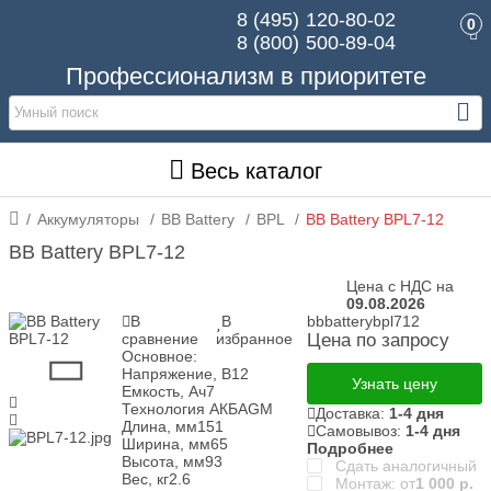
8 (495)
120-80-02
0
8 (800)
500-89-04
Профессионализм в приоритете
Весь каталог
Аккумуляторы
BB Battery
BPL
BB Battery BPL7-12
BB Battery BPL7-12
Цена с НДС на
09.08.2026
В
В
bbbatterybpl712
сравнение
избранное
Цена по запросу
Основное:
Напряжение, В
12
Узнать цену
Емкость, Ач
7
Технология АКБ
AGM
Доставка:
1-4 дня
Длина, мм
151
Самовывоз:
1-4 дня
Ширина, мм
65
Подробнее
Высота, мм
93
Сдать аналогичный
Вес, кг
2.6
Монтаж: от
1 000
р.