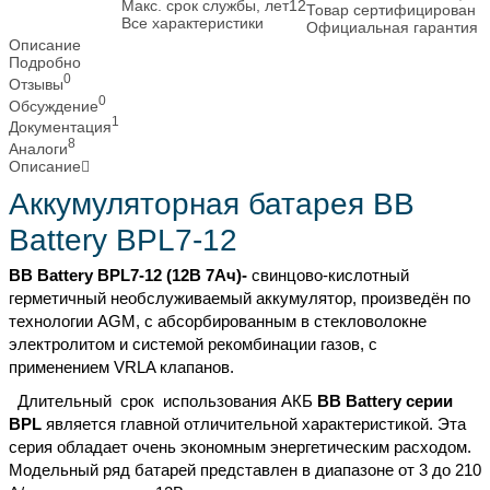
Макс. срок службы, лет
12
Товар сертифицирован
Все характеристики
Официальная гарантия
Описание
Подробно
0
Отзывы
0
Обсуждение
1
Документация
8
Аналоги
Описание
Аккумуляторная батарея BB
Battery BPL7-12
BB Battery BPL7-12 (12В 7Ач)-
свинцово-кислотный
герметичный необслуживаемый аккумулятор, произведён по
технологии AGM, с абсорбированным в стекловолокне
электролитом и системой рекомбинации газов, c
применением VRLA клапанов.
Длительный срок использования АКБ
BB Battery серии
BPL
является главной отличительной характеристикой. Эта
серия обладает очень экономным энергетическим расходом.
Модельный ряд батарей представлен в диапазоне от 3 до 210