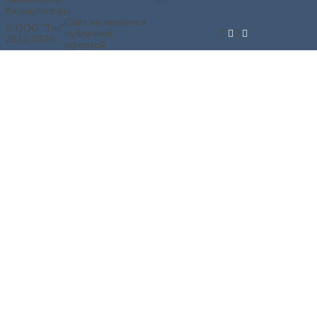
Калькуляторы
Сайт не является
© ООО "Ток"
публичной
2012-2026г.
офертой