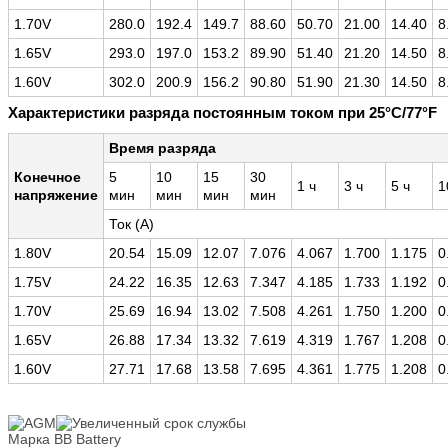
1.70V
280.0
192.4
149.7
88.60
50.70
21.00
14.40
8
1.65V
293.0
197.0
153.2
89.90
51.40
21.20
14.50
8
1.60V
302.0
200.9
156.2
90.80
51.90
21.30
14.50
8
Характеристики разряда постоянным током при 25°C/77°F
Время разряда
Конечное
5
10
15
30
1 ч
3 ч
5 ч
1
напряжение
мин
мин
мин
мин
Ток (A)
1.80V
20.54
15.09
12.07
7.076
4.067
1.700
1.175
0
1.75V
24.22
16.35
12.63
7.347
4.185
1.733
1.192
0
1.70V
25.69
16.94
13.02
7.508
4.261
1.750
1.200
0
1.65V
26.88
17.34
13.32
7.619
4.319
1.767
1.208
0
1.60V
27.71
17.68
13.58
7.695
4.361
1.775
1.208
0
Марка
BB Battery